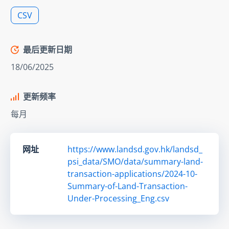
CSV
最后更新日期
18/06/2025
更新频率
每月
网址
https://www.landsd.gov.hk/landsd_
psi_data/SMO/data/summary-land-
transaction-applications/2024-10-
Summary-of-Land-Transaction-
Under-Processing_Eng.csv