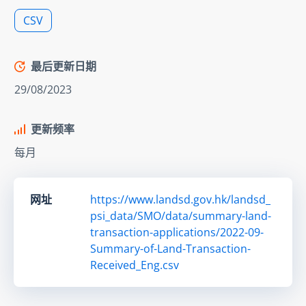
CSV
最后更新日期
29/08/2023
更新频率
每月
网址
https://www.landsd.gov.hk/landsd_
psi_data/SMO/data/summary-land-
transaction-applications/2022-09-
Summary-of-Land-Transaction-
Received_Eng.csv