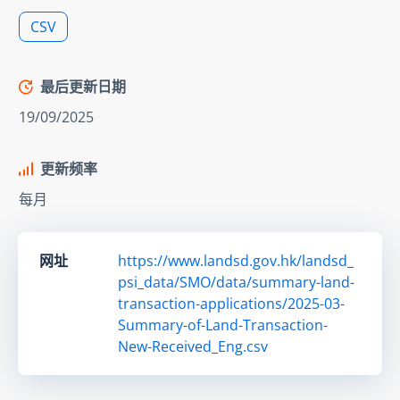
CSV
最后更新日期
19/09/2025
更新频率
每月
网址
https://www.landsd.gov.hk/landsd_
psi_data/SMO/data/summary-land-
transaction-applications/2025-03-
Summary-of-Land-Transaction-
New-Received_Eng.csv