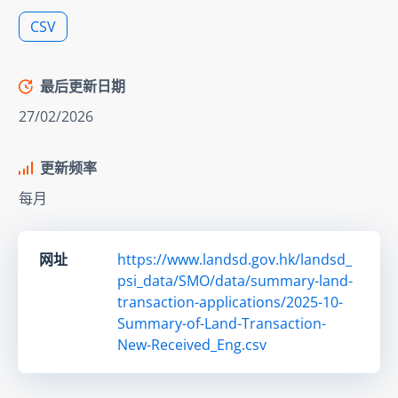
CSV
最后更新日期
27/02/2026
更新频率
每月
网址
https://www.landsd.gov.hk/landsd_
psi_data/SMO/data/summary-land-
transaction-applications/2025-10-
Summary-of-Land-Transaction-
New-Received_Eng.csv