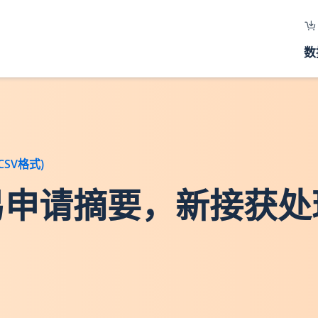
数
SV格式)
地交易申请摘要，新接获