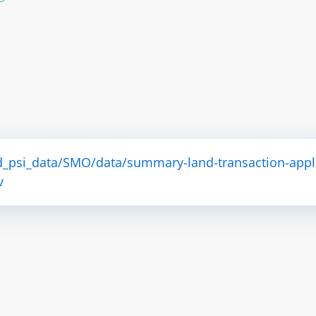
d_psi_data/SMO/data/summary-land-transaction-appl
v