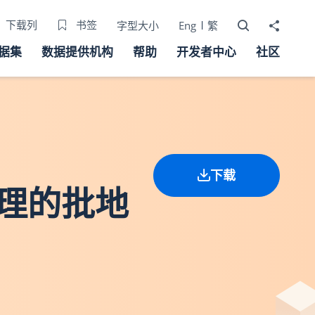
打开搜寻器
分享至
下载列
书签
字型大小
Eng
繁
据集
数据提供机构
帮助
开发者中心
社区
下载
处理的批地