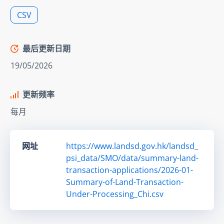
CSV
最后更新日期
19/05/2026
更新频率
每月
网址
https://www.landsd.gov.hk/landsd_
psi_data/SMO/data/summary-land-
transaction-applications/2026-01-
Summary-of-Land-Transaction-
Under-Processing_Chi.csv