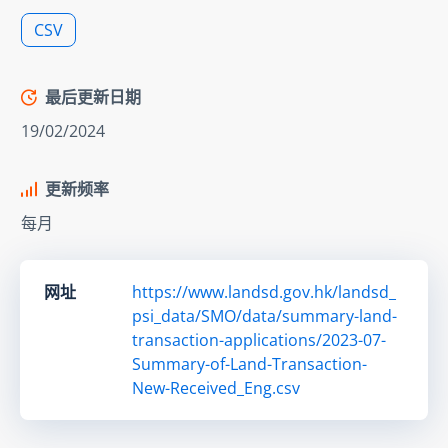
CSV
最后更新日期
19/02/2024
更新频率
每月
网址
https://www.landsd.gov.hk/landsd_
psi_data/SMO/data/summary-land-
transaction-applications/2023-07-
Summary-of-Land-Transaction-
New-Received_Eng.csv