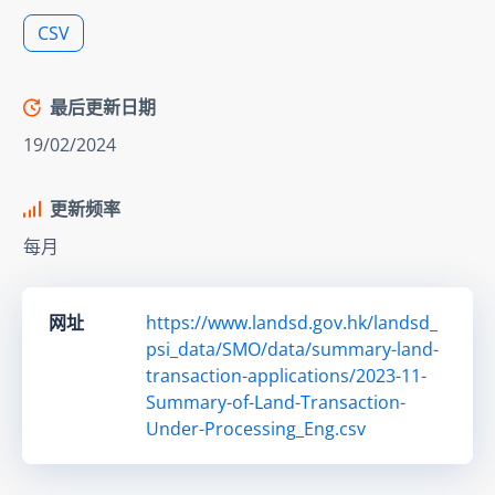
CSV
最后更新日期
19/02/2024
更新频率
每月
网址
https://www.landsd.gov.hk/landsd_
psi_data/SMO/data/summary-land-
transaction-applications/2023-11-
Summary-of-Land-Transaction-
Under-Processing_Eng.csv