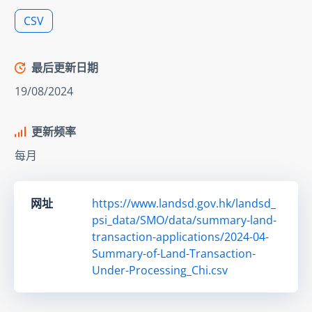
CSV
最后更新日期
19/08/2024
更新频率
每月
网址
https://www.landsd.gov.hk/landsd_
psi_data/SMO/data/summary-land-
transaction-applications/2024-04-
Summary-of-Land-Transaction-
Under-Processing_Chi.csv