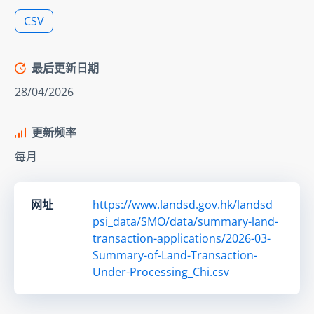
CSV
最后更新日期
28/04/2026
更新频率
每月
网址
https://www.landsd.gov.hk/landsd_
psi_data/SMO/data/summary-land-
transaction-applications/2026-03-
Summary-of-Land-Transaction-
Under-Processing_Chi.csv