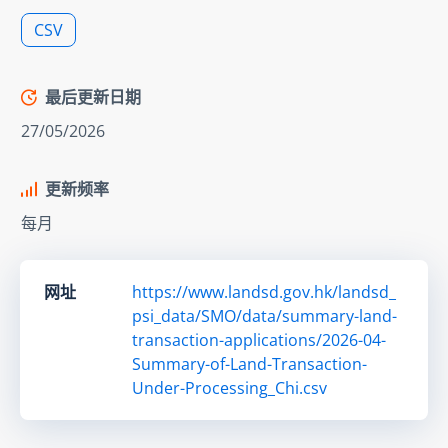
CSV
最后更新日期
27/05/2026
更新频率
每月
网址
https://www.landsd.gov.hk/landsd_
psi_data/SMO/data/summary-land-
transaction-applications/2026-04-
Summary-of-Land-Transaction-
Under-Processing_Chi.csv