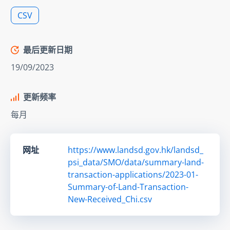
CSV
最后更新日期
19/09/2023
更新频率
每月
网址
https://www.landsd.gov.hk/landsd_
psi_data/SMO/data/summary-land-
transaction-applications/2023-01-
Summary-of-Land-Transaction-
New-Received_Chi.csv