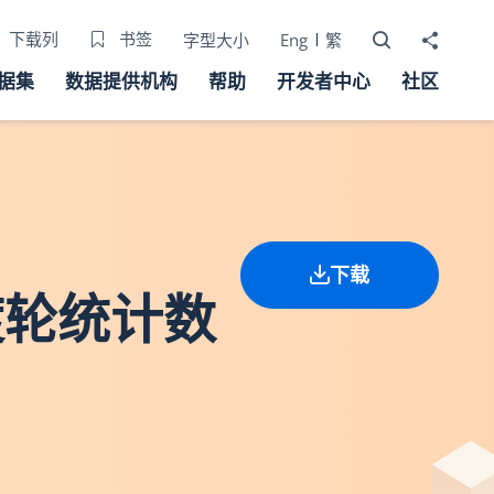
打开搜寻器
分享至
下载列
书签
字型大小
Eng
繁
据集
数据提供机构
帮助
开发者中心
社区
下载
渡轮统计数