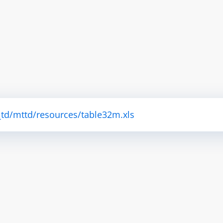
_td/mttd/resources/table32m.xls