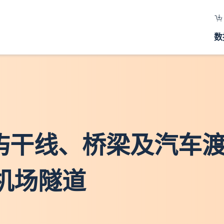
数
青屿干线、桥梁及汽车
 - 机场隧道