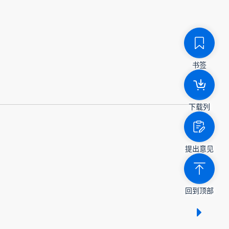
书签
下载列
提出意见
回到顶部
显示 /