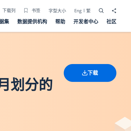
打开搜寻器
分享至
下载列
书签
字型大小
Eng
繁
据集
数据提供机构
帮助
开发者中心
社区
下载
 按月划分的