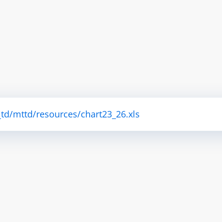
td/mttd/resources/chart23_26.xls