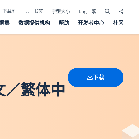
打开搜寻器
分享至
下载列
书签
字型大小
Eng
繁
据集
数据提供机构
帮助
开发者中心
社区
下载
文／繁体中