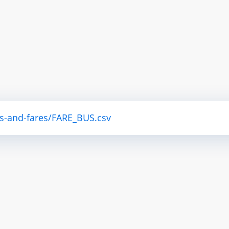
tes-and-fares/FARE_BUS.csv