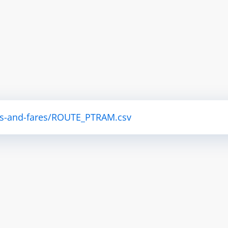
utes-and-fares/ROUTE_PTRAM.csv