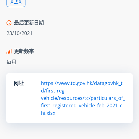
XLSX
最后更新日期
23/10/2021
更新频率
每月
网址
https://www.td.gov.hk/datagovhk_t
d/first-reg-
vehicle/resources/tc/particulars_of_
first_registered_vehicle_feb_2021_c
hi.xlsx