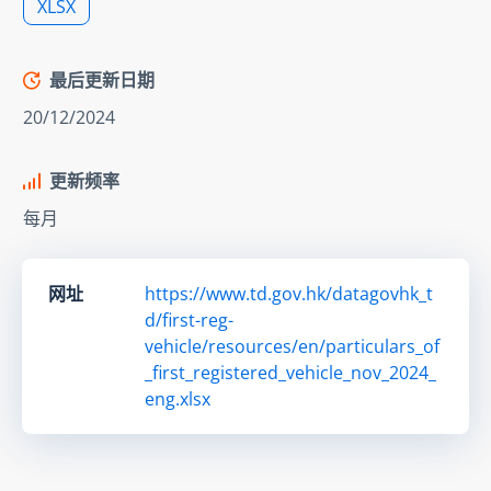
XLSX
最后更新日期
20/12/2024
更新频率
每月
网址
https://www.td.gov.hk/datagovhk_t
d/first-reg-
vehicle/resources/en/particulars_of
_first_registered_vehicle_nov_2024_
eng.xlsx