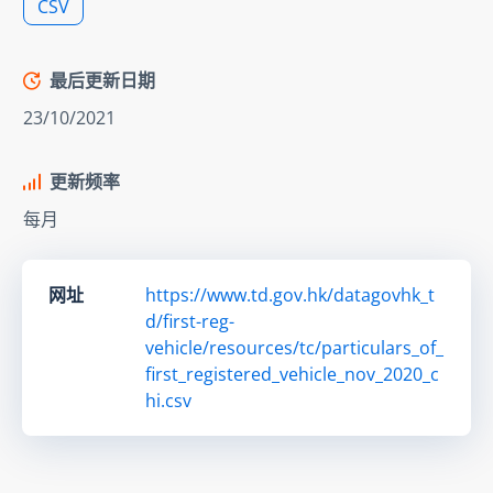
CSV
最后更新日期
23/10/2021
更新频率
每月
网址
https://www.td.gov.hk/datagovhk_t
d/first-reg-
vehicle/resources/tc/particulars_of_
first_registered_vehicle_nov_2020_c
hi.csv