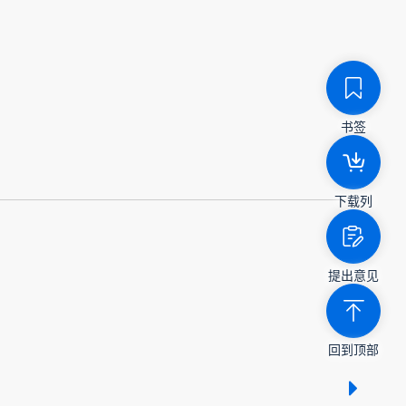
书签
下载列
提出意见
回到顶部
显示 /