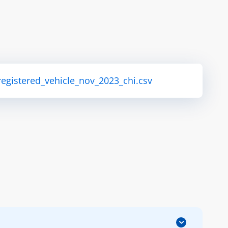
_registered_vehicle_nov_2023_chi.csv