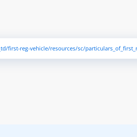
d/first-reg-vehicle/resources/sc/particulars_of_first