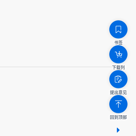
书签
下载列
提出意见
回到顶部
显示 /