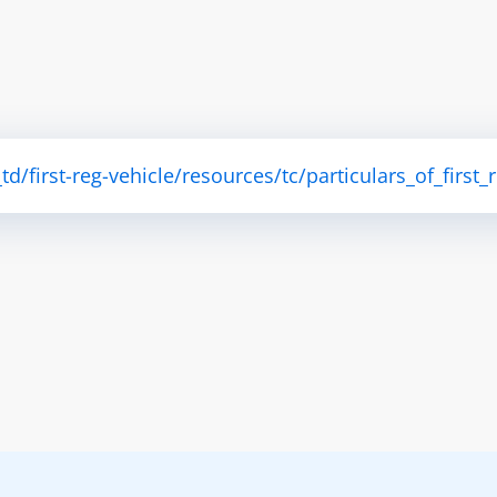
d/first-reg-vehicle/resources/tc/particulars_of_first