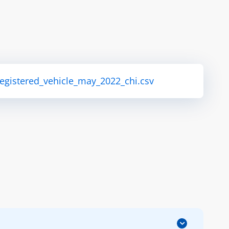
_registered_vehicle_may_2022_chi.csv