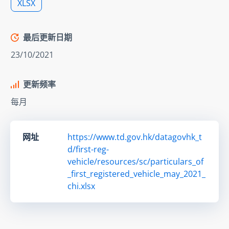
XLSX
最后更新日期
23/10/2021
更新频率
每月
网址
https://www.td.gov.hk/datagovhk_t
d/first-reg-
vehicle/resources/sc/particulars_of
_first_registered_vehicle_may_2021_
chi.xlsx