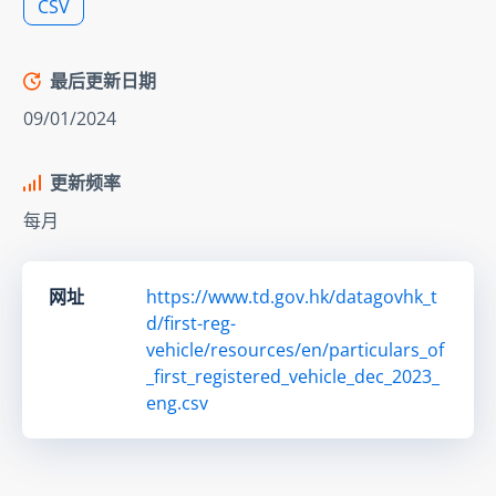
CSV
最后更新日期
09/01/2024
更新频率
每月
网址
https://www.td.gov.hk/datagovhk_t
d/first-reg-
vehicle/resources/en/particulars_of
_first_registered_vehicle_dec_2023_
eng.csv