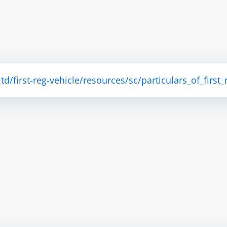
/first-reg-vehicle/resources/sc/particulars_of_first_