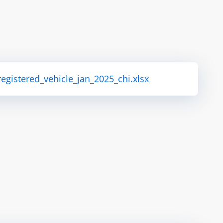
registered_vehicle_jan_2025_chi.xlsx