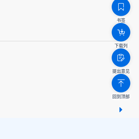
书签
下载列
提出意见
回到顶部
显示 /