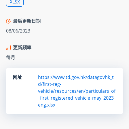
XLSX
最后更新日期
08/06/2023
更新频率
每月
网址
https://www.td.gov.hk/datagovhk_t
d/first-reg-
vehicle/resources/en/particulars_of
_first_registered_vehicle_may_2023_
eng.xlsx