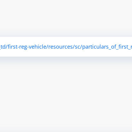
d/first-reg-vehicle/resources/sc/particulars_of_first