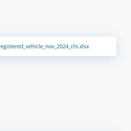
_registered_vehicle_nov_2024_chi.xlsx