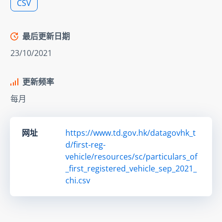
CSV
最后更新日期
23/10/2021
更新频率
每月
网址
https://www.td.gov.hk/datagovhk_t
d/first-reg-
vehicle/resources/sc/particulars_of
_first_registered_vehicle_sep_2021_
chi.csv