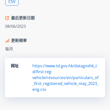
CSV
最后更新日期
08/06/2023
更新频率
每月
网址
https://www.td.gov.hk/datagovhk_t
d/first-reg-
vehicle/resources/en/particulars_of
_first_registered_vehicle_may_2023_
eng.csv