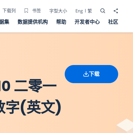
打开搜寻器
分享至
下载列
书签
字型大小
Eng
繁
据集
数据提供机构
帮助
开发者中心
社区
下载
10 二零一
字(英文)