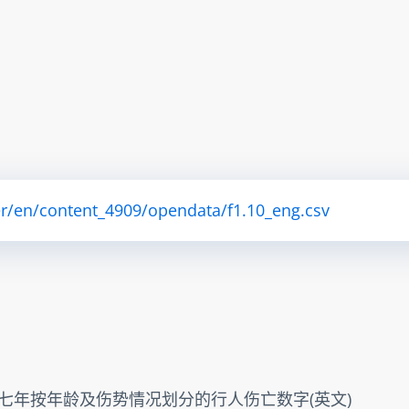
er/en/content_4909/opendata/f1.10_eng.csv
二零一七年按年龄及伤势情况划分的行人伤亡数字(英文)