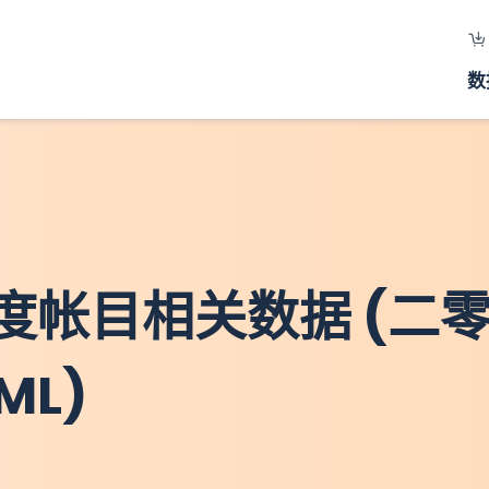
数
度帐目相关数据 (二
ML)