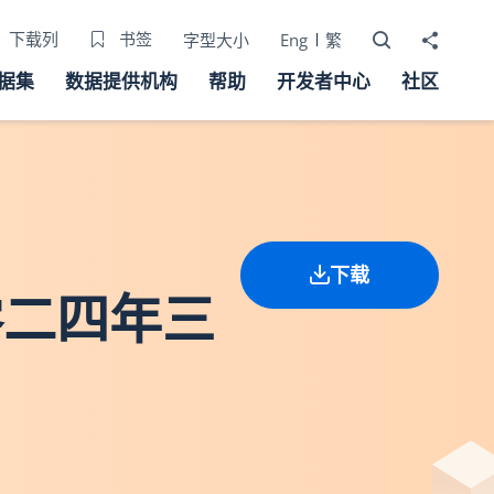
打开搜寻器
分享至
下载列
书签
字型大小
Eng
繁
据集
数据提供机构
帮助
开发者中心
社区
下载
零二四年三