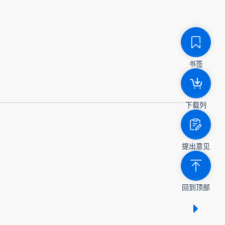
书签
下载列
提出意见
回到顶部
显示 /