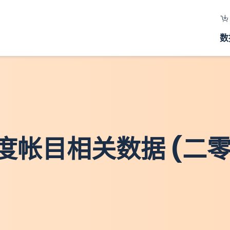
数
度帐目相关数据 (二