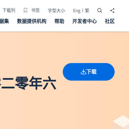
打开搜寻器
分享至
下载列
书签
字型大小
Eng
繁
据集
数据提供机构
帮助
开发者中心
社区
下载
零二零年六