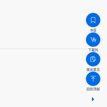
书签
下载列
提出意见
回到顶部
显示 /