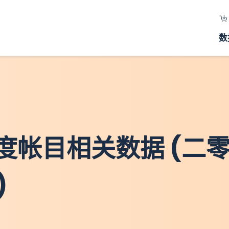
数
度帐目相关数据 (二
)