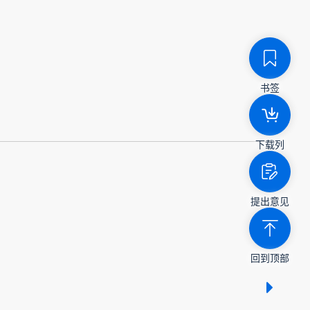
书签
下载列
提出意见
回到顶部
显示 /