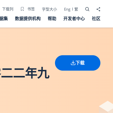
打开搜寻器
分享至
下载列
书签
字型大小
Eng
繁
据集
数据提供机构
帮助
开发者中心
社区
下载
零二二年九