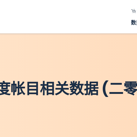
数
度帐目相关数据 (二