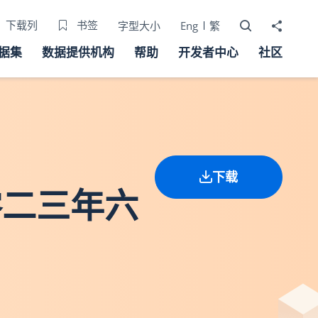
打开搜寻器
分享至
下载列
书签
字型大小
Eng
繁
据集
数据提供机构
帮助
开发者中心
社区
下载
零二三年六