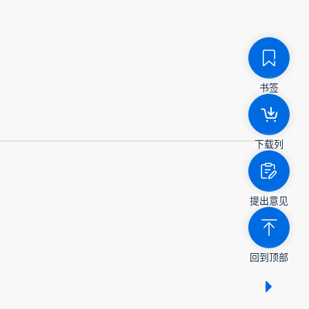
书签
下载列
提出意见
回到顶部
显示 /