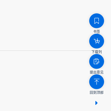
书签
下载列
提出意见
回到顶部
显示 /