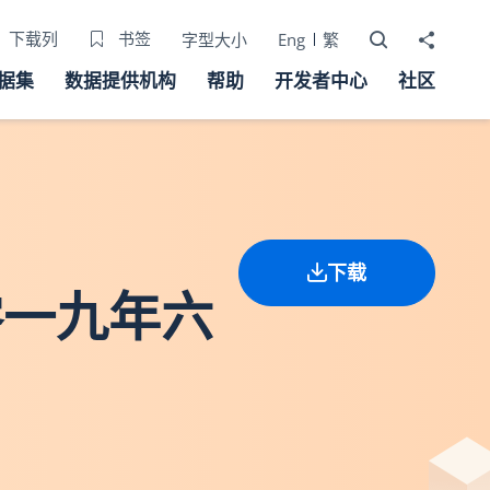
打开搜寻器
分享至
下载列
书签
字型大小
Eng
繁
据集
数据提供机构
帮助
开发者中心
社区
下载
零一九年六