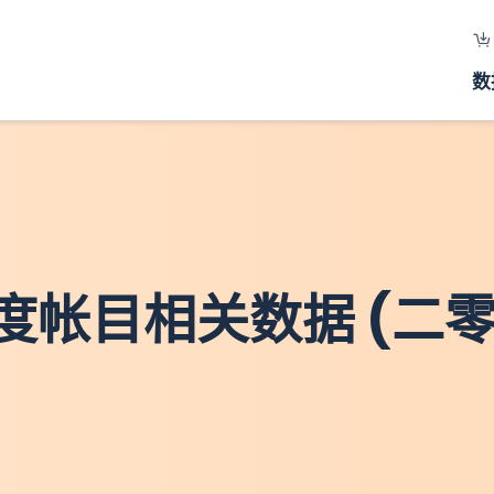
数
度帐目相关数据 (二