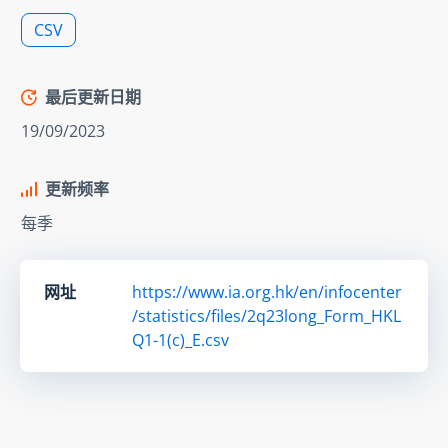
CSV
最后更新日期
19/09/2023
更新频率
每季
网址
https://www.ia.org.hk/en/infocenter
/statistics/files/2q23long_Form_HKL
Q1-1(c)_E.csv