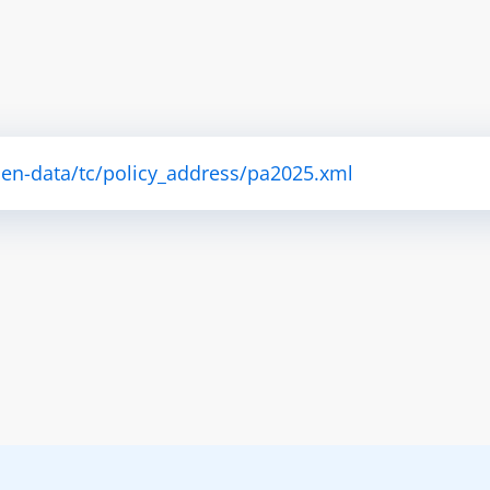
pen-data/tc/policy_address/pa2025.xml