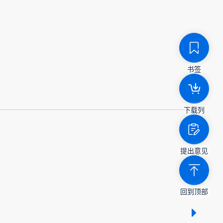
书签
下载列
提出意见
回到顶部
显示 /