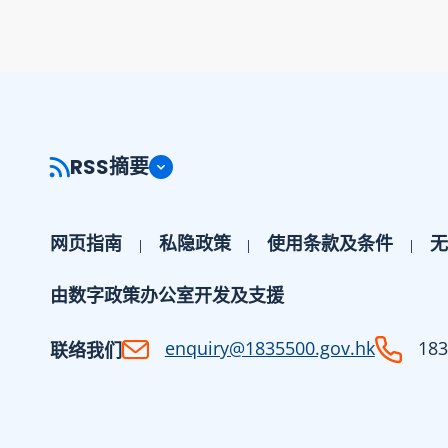
权。 5.
或发展商须
以本服务并
能保证所载
尤其一些新
节须经过多
例如测量、
RSS摘要
，过程或需
录所有已知
力求准确。
网页指南
私隐政策
使用条款及条件
无
宇名称有所
有任何错漏
由数字政策办公室开发及支援
指正，联络
ov.hk]
enquiry@1835500.gov.hk
183
.gov.hk)。
联络我们
户透过输入
寻出完整的
的地址元资