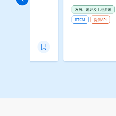
更快捷准确
分的工商机构的研发人员数目
.「地
的格式化地
科技及广播
屋、商业和
公室、市场
CSV
JSON
XLSX
提供API
育中心等公
处所地址亦
校或大学。
地址只提供
括街道名
三维格式地
层号码的地
。详细资料
数据字典。
的楼宇名
用已久及为
管制。本服
表示该樓宇