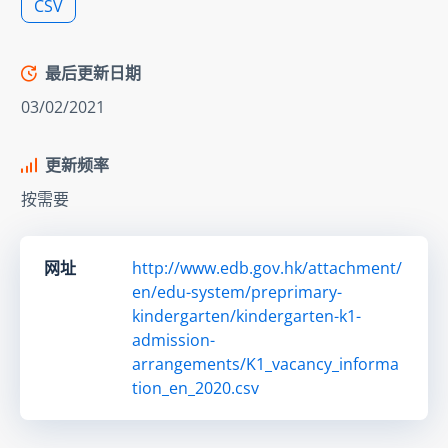
CSV
最后更新日期
03/02/2021
更新频率
按需要
网址
http://www.edb.gov.hk/attachment/
en/edu-system/preprimary-
kindergarten/kindergarten-k1-
admission-
arrangements/K1_vacancy_informa
tion_en_2020.csv