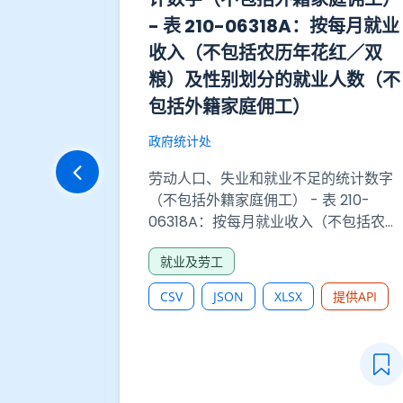
- 表 210-06318A：按每月就业
收入（不包括农历年花红／双
服务空缺情
粮）及性别划分的就业人数（不
包括外籍家庭佣工）
务名额、空
政府统计处
sc/pubsvc
/drrr/day
劳动人口、失业和就业不足的统计数字
（不包括外籍家庭佣工） - 表 210-
06318A：按每月就业收入（不包括农历
年花红／双粮）及性别划分的就业人数
就业及劳工
（不包括外籍家庭佣工）
CSV
JSON
XLSX
提供API