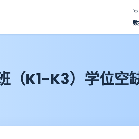
数
（K1-K3）学位空