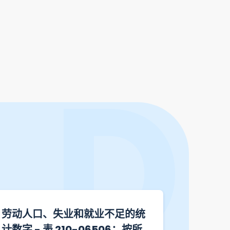
劳动人口、失业和就业不足的统
从业人士
计数字 - 表 210-06506：按所
215-1