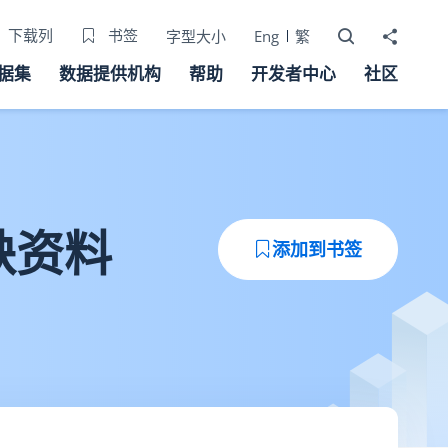
打开搜寻器
分享至
下载列
书签
字型大小
Eng
繁
据集
数据提供机构
帮助
开发者中心
社区
缺资料
添加到书签