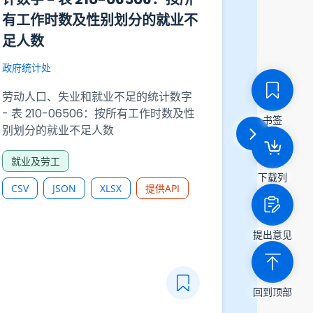
有工作时数及性别划分的就业不
／行业
足人数
机构单
空缺数
政府统计处
政府统计处
劳动人口、失业和就业不足的统计数字
- 表 210-06506：按所有工作时数及性
从业人士及职
书签
别划分的就业不足人数
16005
行业小分
就业及劳工
人数及职
下载列
就业及劳
CSV
JSON
XLSX
提供API
CSV
提出意见
回到顶部