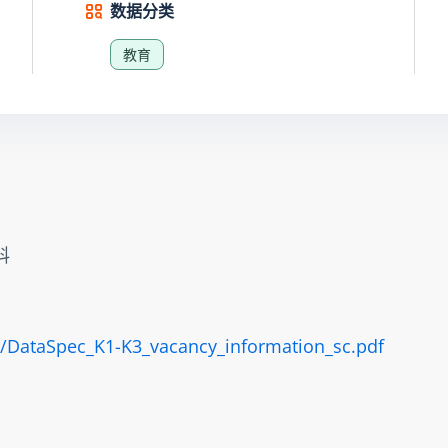
数据分类
教育
料
/DataSpec_K1-K3_vacancy_information_sc.pdf