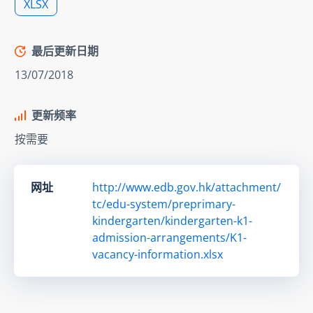
XLSX
最后更新日期
13/07/2018
更新频率
按需要
网址
http://www.edb.gov.hk/attachment/
tc/edu-system/preprimary-
kindergarten/kindergarten-k1-
admission-arrangements/K1-
vacancy-information.xlsx