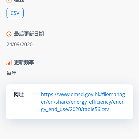
CSV
最后更新日期
24/09/2020
更新频率
每年
网址
https://www.emsd.gov.hk/filemanag
er/en/share/energy_efficiency/ener
gy_end_use/2020/table56.csv