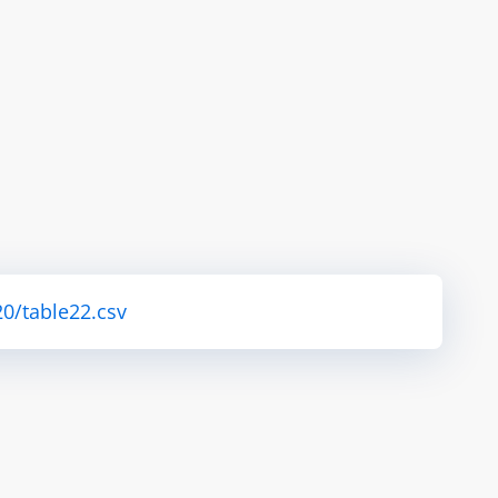
0/table22.csv