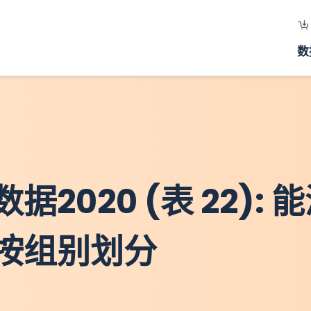
数
020 (表 22): 能
按组别划分