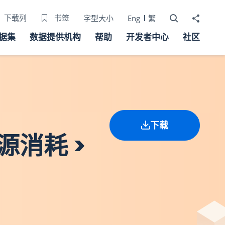
打开搜寻器
分享至
下载列
书签
字型大小
Eng
繁
据集
数据提供机构
帮助
开发者中心
社区
下载
源消耗 >