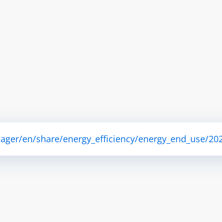
ager/en/share/energy_efficiency/energy_end_use/202