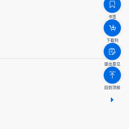
书签
下载列
提出意见
回到顶部
显示 /