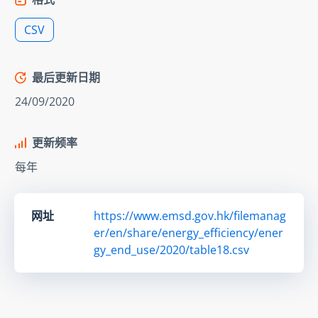
CSV
最后更新日期
24/09/2020
更新频率
每年
网址
https://www.emsd.gov.hk/filemanag
er/en/share/energy_efficiency/ener
gy_end_use/2020/table18.csv