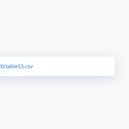
0/table53.csv