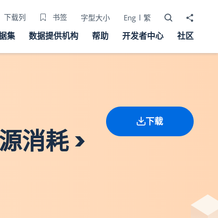
打开搜寻器
分享至
下载列
书签
字型大小
Eng
繁
据集
数据提供机构
帮助
开发者中心
社区
下载
能源消耗 >