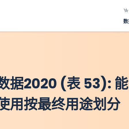
数
020 (表 53): 
使用按最终用途划分