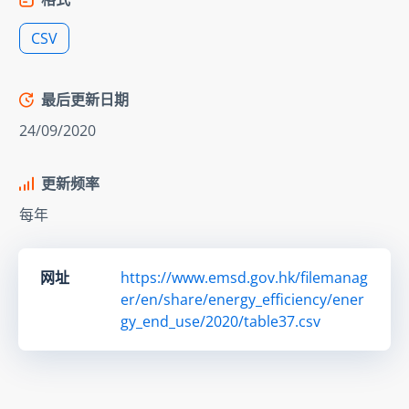
CSV
最后更新日期
24/09/2020
更新频率
每年
网址
https://www.emsd.gov.hk/filemanag
er/en/share/energy_efficiency/ener
gy_end_use/2020/table37.csv