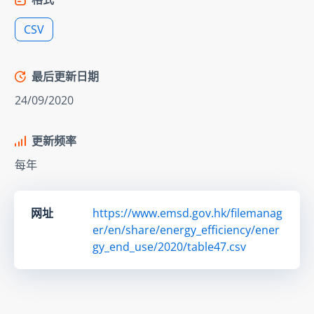
CSV
最后更新日期
24/09/2020
更新频率
每年
网址
https://www.emsd.gov.hk/filemanag
er/en/share/energy_efficiency/ener
gy_end_use/2020/table47.csv