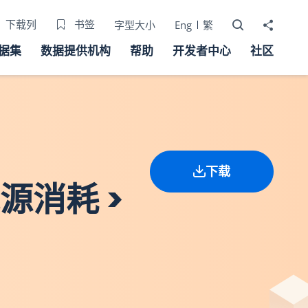
打开搜寻器
分享至
下载列
书签
字型大小
Eng
繁
据集
数据提供机构
帮助
开发者中心
社区
下载
能源消耗 >