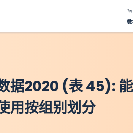
数
020 (表 45): 
使用按组别划分