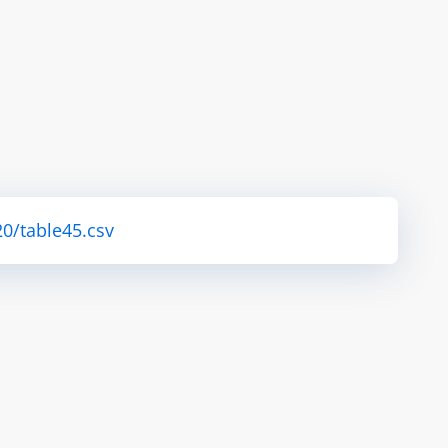
0/table45.csv