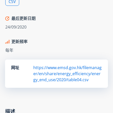
CSV
最后更新日期
24/09/2020
更新频率
每年
网址
https://www.emsd.gov.hk/filemanag
er/en/share/energy_efficiency/ener
gy_end_use/2020/table04.csv
描述