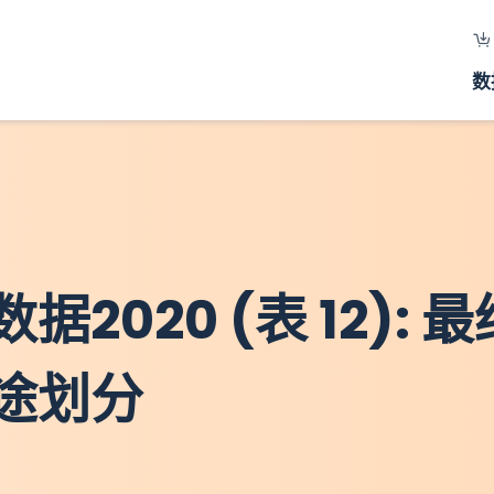
数
020 (表 12): 最
途划分