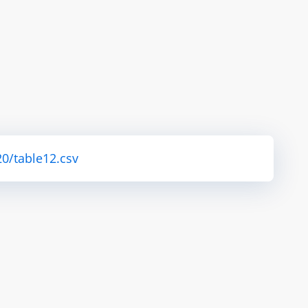
0/table12.csv