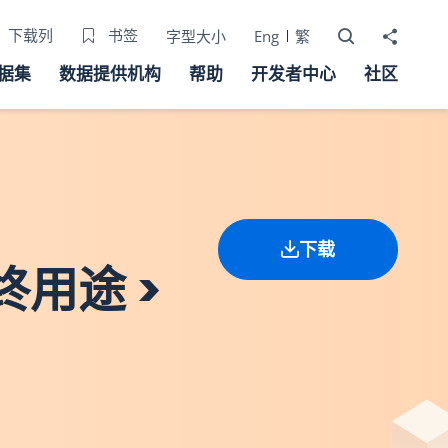
打开搜寻器
分享至
下载列
书签
字型大小
Eng
繁
据集
数据提供机构
帮助
开发者中心
社区
下载
终用途 >