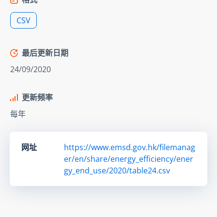
CSV
最后更新日期
24/09/2020
更新频率
每年
网址
https://www.emsd.gov.hk/filemanag
er/en/share/energy_efficiency/ener
gy_end_use/2020/table24.csv